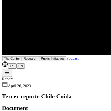
Podcast
The Center
Research
Public Initiatives
ES
EN
Report
April 26, 2023
Tercer reporte Chile Cuida
Document